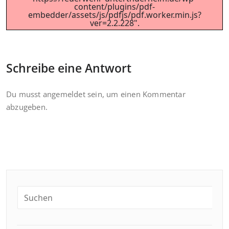
content/plugins/pdf-
embedder/assets/js/pdfjs/pdf.worker.min.js?
ver=2.2.228".
Schreibe eine Antwort
Du musst
angemeldet
sein, um einen Kommentar
abzugeben.