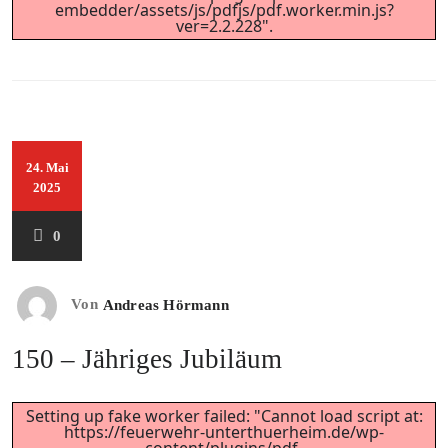
embedder/assets/js/pdfjs/pdf.worker.min.js?
ver=2.2.228".
24. Mai
2025
0
Von
Andreas Hörmann
150 – Jähriges Jubiläum
Setting up fake worker failed: "Cannot load script at:
https://feuerwehr-unterthuerheim.de/wp-