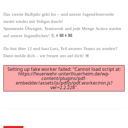
Das zweite Halbjahr geht los – und unsere Jugendfeuerwehr
startet wieder mit Vollgas durch!
Spannende Übungen, Teamwork und jede Menge Action warten
auf unsere Jugendlichen! 💪👨‍🚒👩‍🚒
Du bist über 12 und hast Lust, Teil unseres Teams zu werden?
Dann melde dich – wir freuen uns auf dich! 🚨
Setting up fake worker failed: "Cannot load script at:
https://feuerwehr-unterthuerheim.de/wp-
content/plugins/pdf-
embedder/assets/js/pdfjs/pdf.worker.min.js?
ver=2.2.228".