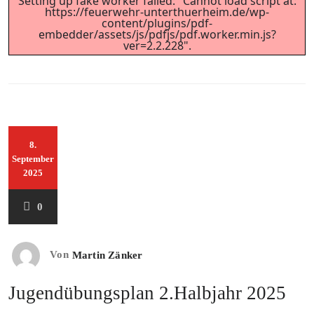
Setting up fake worker failed: "Cannot load script at:
https://feuerwehr-unterthuerheim.de/wp-
content/plugins/pdf-
embedder/assets/js/pdfjs/pdf.worker.min.js?
ver=2.2.228".
8.
September
2025
0
Von
Martin Zänker
Jugendübungsplan 2.Halbjahr 2025