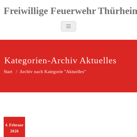
Zum
Freiwillige Feuerwehr Thürhei
Inhalt
springen
Kategorien-Archiv Aktuelles
Start
/
Archiv nach Kategorie "Aktuelles"
4. Februar
2026