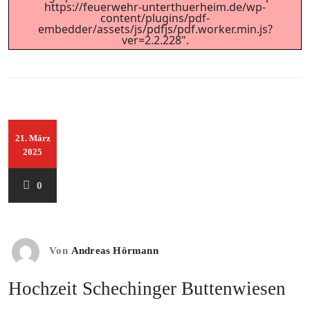
https://feuerwehr-unterthuerheim.de/wp-
content/plugins/pdf-
embedder/assets/js/pdfjs/pdf.worker.min.js?
ver=2.2.228".
21. März
2025
0
Von
Andreas Hörmann
Hochzeit Schechinger Buttenwiesen