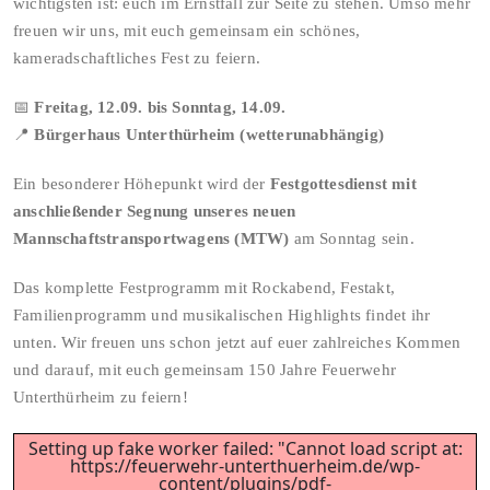
wichtigsten ist: euch im Ernstfall zur Seite zu stehen. Umso mehr
freuen wir uns, mit euch gemeinsam ein schönes,
kameradschaftliches Fest zu feiern.
📅
Freitag, 12.09. bis Sonntag, 14.09.
📍
Bürgerhaus Unterthürheim (wetterunabhängig)
Ein besonderer Höhepunkt wird der
Festgottesdienst mit
anschließender Segnung unseres neuen
Mannschaftstransportwagens (MTW)
am Sonntag sein.
Das komplette Festprogramm mit Rockabend, Festakt,
Familienprogramm und musikalischen Highlights findet ihr
unten. Wir freuen uns schon jetzt auf euer zahlreiches Kommen
und darauf, mit euch gemeinsam 150 Jahre Feuerwehr
Unterthürheim zu feiern!
Setting up fake worker failed: "Cannot load script at:
https://feuerwehr-unterthuerheim.de/wp-
content/plugins/pdf-