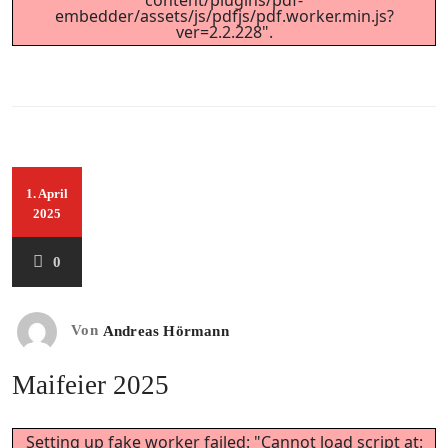
content/plugins/pdf-
embedder/assets/js/pdfjs/pdf.worker.min.js?
ver=2.2.228".
1. April
2025
0
Von
Andreas Hörmann
Maifeier 2025
Setting up fake worker failed: "Cannot load script at: