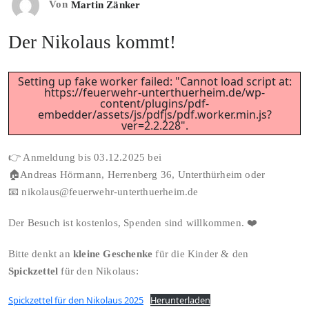
Von
Martin Zänker
Der Nikolaus kommt!
Setting up fake worker failed: "Cannot load script at:
https://feuerwehr-unterthuerheim.de/wp-
content/plugins/pdf-
embedder/assets/js/pdfjs/pdf.worker.min.js?
ver=2.2.228".
👉 Anmeldung bis 03.12.2025 bei
🏠Andreas Hörmann, Herrenberg 36, Unterthürheim oder
📧 nikolaus@feuerwehr-unterthuerheim.de
Der Besuch ist kostenlos, Spenden sind willkommen. ❤️
Bitte denkt an
kleine Geschenke
für die Kinder & den
Spickzettel
für den Nikolaus:
Spickzettel für den Nikolaus 2025
Herunterladen