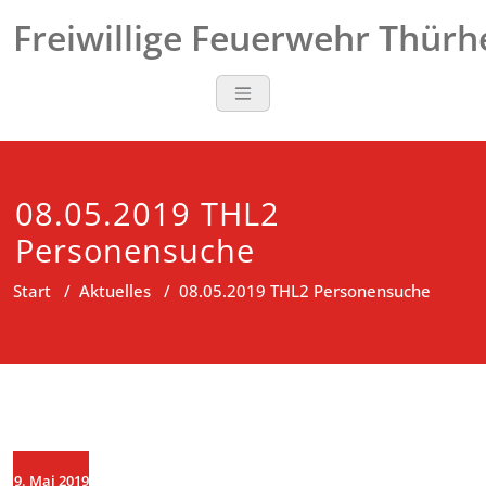
Zum
Freiwillige Feuerwehr Thür
Inhalt
springen
08.05.2019 THL2
Personensuche
Start
/
Aktuelles
/
08.05.2019 THL2 Personensuche
9. Mai 2019