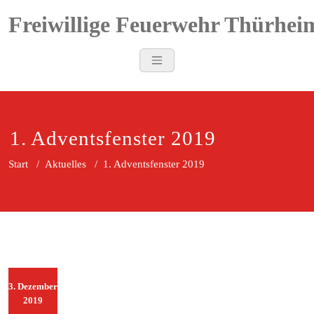
Zum
Freiwillige Feuerwehr Thürhei
Inhalt
springen
1. Adventsfenster 2019
Start
/
Aktuelles
/
1. Adventsfenster 2019
3. Dezember
2019