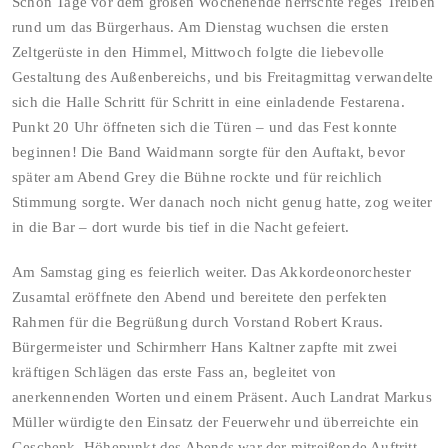
Schon Tage vor dem großen Wochenende herrschte reges Treiben
rund um das Bürgerhaus. Am Dienstag wuchsen die ersten
Zeltgerüste in den Himmel, Mittwoch folgte die liebevolle
Gestaltung des Außenbereichs, und bis Freitagmittag verwandelte
sich die Halle Schritt für Schritt in eine einladende Festarena.
Punkt 20 Uhr öffneten sich die Türen – und das Fest konnte
beginnen! Die Band Waidmann sorgte für den Auftakt, bevor
später am Abend Grey die Bühne rockte und für reichlich
Stimmung sorgte. Wer danach noch nicht genug hatte, zog weiter
in die Bar – dort wurde bis tief in die Nacht gefeiert.
Am Samstag ging es feierlich weiter. Das Akkordeonorchester
Zusamtal eröffnete den Abend und bereitete den perfekten
Rahmen für die Begrüßung durch Vorstand Robert Kraus.
Bürgermeister und Schirmherr Hans Kaltner zapfte mit zwei
kräftigen Schlägen das erste Fass an, begleitet von
anerkennenden Worten und einem Präsent. Auch Landrat Markus
Müller würdigte den Einsatz der Feuerwehr und überreichte ein
Geschenk. Höhepunkt des Abends war der mitreißende Auftritt