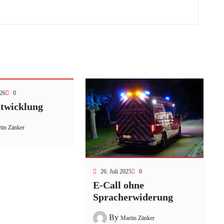
026
0
twicklung
tin Zänker
26. Juli 2025
0
E-Call ohne
Spracherwiderung
By
Martin Zänker