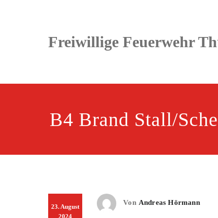
Zum
Inhalt
springen
Freiwillige Feuerwehr T
B4 Brand Stall/Sch
Von
Andreas Hörmann
23. August
2024