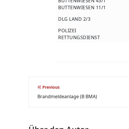
BUTTENWIESEN 43/1
BUTTENWIESEN 11/1
DLG LAND 2/3
POLIZEI
RETTUNGSDIENST
Beitragsnavigation
Previous
Brandmeldeanlage (B BMA)