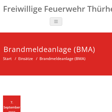
Zum
Freiwillige Feuerwehr Thür
Inhalt
springen
Brandmeldeanlage (BMA)
Start
/
Einsätze
/
Brandmeldeanlage (BMA)
7.
September