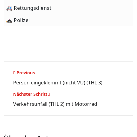
🚑 Rettungsdienst
🚓 Polizei
Beitragsnavigation
Previous
Person eingeklemmt (nicht VU) (THL 3)
Nächster Schritt
Verkehrsunfall (THL 2) mit Motorrad