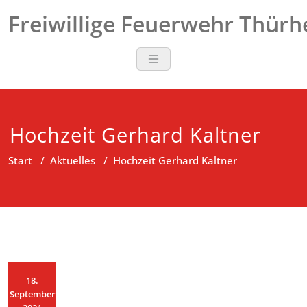
Zum
Freiwillige Feuerwehr Thür
Inhalt
springen
Hochzeit Gerhard Kaltner
Start
/
Aktuelles
/
Hochzeit Gerhard Kaltner
18.
September