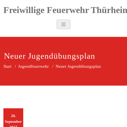
Zum
Freiwillige Feuerwehr Thürhei
Inhalt
springen
Neuer Jugendübungsplan
Start
/
Jugendfeuerwehr
/
Neuer Jugendübungsplan
26.
September