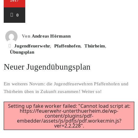
2017
0
Von
Andreas Hörmann
Jugendfeuerwehr
,
Pfaffenhofen
,
Thürheim
,
Übungsplan
Neuer Jugendübungsplan
Ein weiteres Novum: die Jugendfeuerwehren Pfaffenhofen und
Thürheim üben in Zukunft zusammen! Weiter so!
Setting up fake worker failed: "Cannot load script at:
https://feuerwehr-unterthuerheim.de/wp-
content/plugins/pdf-
embedder/assets/js/pdfjs/pdf.worker.min.js?
ver=2.2.228".