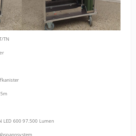
T/TN
er
ffkanister
1,5m
AN LED 600 97.500 Lumen
 Abspannsystem