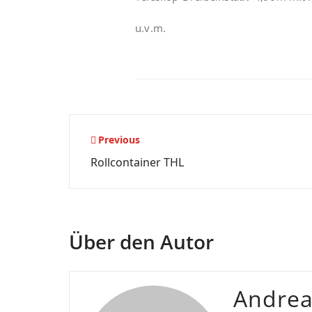
u.v.m.
Beitragsnavigation
Previous
Rollcontainer THL
Über den Autor
Andre