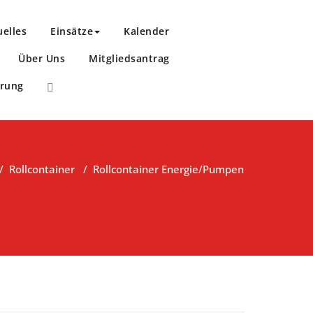
uelles
Einsätze
Kalender
Über Uns
Mitgliedsantrag
ärung
/
Rollcontainer
/
Rollcontainer Energie/Pumpen