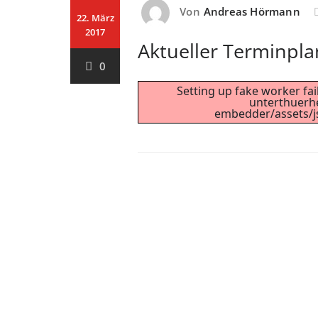
Von
Andreas Hörmann
22. März
2017
Aktueller Terminpla
0
Setting up fake worker fai
unterthuerh
embedder/assets/js