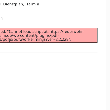
Dienstplan
,
Termin
n
led: "Cannot load script at: https://feuerwehr-
eim.de/wp-content/plugins/pdf-
/pdfjs/pdf.worker.min.js?ver=2.2.228".