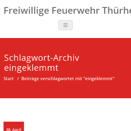
Zum
Freiwillige Feuerwehr Thür
Inhalt
springen
Schlagwort-Archiv
eingeklemmt
Start
/
Beiträge verschlagwortet mit "eingeklemmt"
28. April