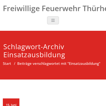
Zum
Freiwillige Feuerwehr Thür
Inhalt
springen
Schlagwort-Archiv
Einsatzausbildung
Start
/
Beiträge verschlagwortet mit "Einsatzausbildung"
15. Juni