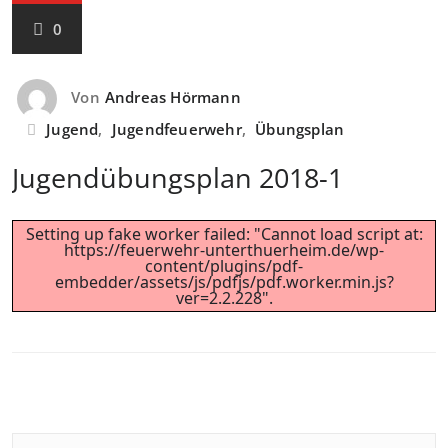
0
Von
Andreas Hörmann
Jugend
,
Jugendfeuerwehr
,
Übungsplan
Jugendübungsplan 2018-1
Setting up fake worker failed: "Cannot load script at:
https://feuerwehr-unterthuerheim.de/wp-
content/plugins/pdf-
embedder/assets/js/pdfjs/pdf.worker.min.js?
ver=2.2.228".