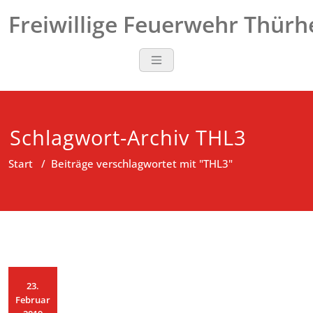
Zum
Freiwillige Feuerwehr Thür
Inhalt
springen
Schlagwort-Archiv THL3
Start
/
Beiträge verschlagwortet mit "THL3"
23.
Februar