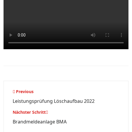
Beitragsnavigation
Previous
Leistungsprüfung Löschaufbau 2022
Nächster Schritt
Brandmeldeanlage BMA