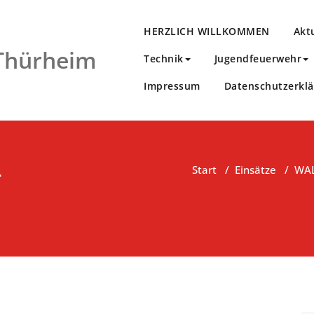
HERZLICH WILLKOMMEN
Akt
 Thürheim
Technik
Jugendfeuerwehr
Impressum
Datenschutzerkl
-
Start
/
Einsätze
/
WAL