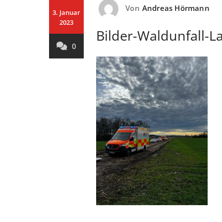
Von
Andreas Hörmann
3. Januar
2023
Bilder-Waldunfall-L
0