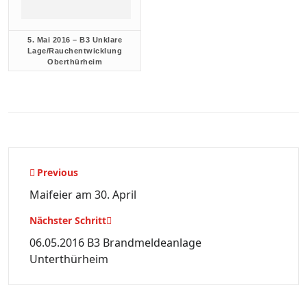
5. Mai 2016 – B3 Unklare
Lage/Rauchentwicklung
Oberthürheim
Beitragsnavigation
Previous
Maifeier am 30. April
Nächster Schritt
06.05.2016 B3 Brandmeldeanlage
Unterthürheim