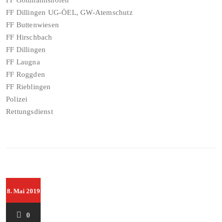
FF Gottmannshofen
FF Dillingen UG-ÖEL, GW-Atemschutz
FF Buttenwiesen
FF Hirschbach
FF Dillingen
FF Laugna
FF Roggden
FF Rieblingen
Polizei
Rettungsdienst
8. Mai 2019
0