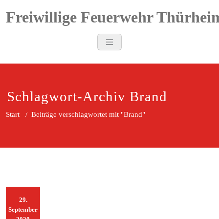
Zum
Freiwillige Feuerwehr Thürhei
Inhalt
springen
Schlagwort-Archiv Brand
Start
/
Beiträge verschlagwortet mit "Brand"
29.
September