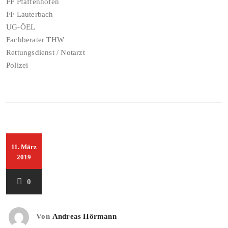
FF Pfaffenhofen
FF Lauterbach
UG-ÖEL
Fachberater THW
Rettungsdienst / Notarzt
Polizei
11. März
2019
0
Von
Andreas Hörmann