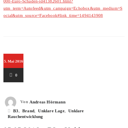
000-Euro-Schaden-id41382601.html?
utm_term=Autofeed&utm_campaign=Echobox&utm_medium=S
ocial&utm_source=Facebook#link_time=1494143908
5. Mai 2016
0
Von
Andreas Hörmann
B3
,
Brand
,
Unklare Lage
,
Unklare
Rauchentwicklung