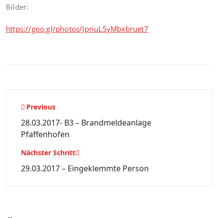
Bilder:
https://goo.gl/photos/JpriuLSyMbxbruet7
Beitragsnavigation
Previous
28.03.2017- B3 – Brandmeldeanlage
Pfaffenhofen
Nächster Schritt
29.03.2017 – Eingeklemmte Person