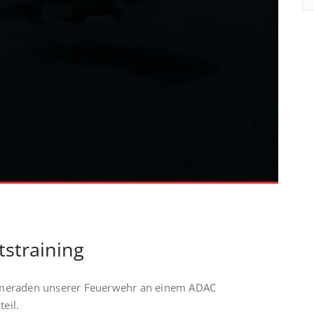
straining
meraden unserer Feuerwehr an einem ADAC
eil.