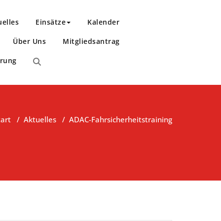
uelles
Einsätze
Kalender
Über Uns
Mitgliedsantrag
ärung
tart
/
Aktuelles
/
ADAC-Fahrsicherheitstraining