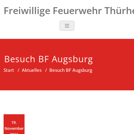
Zum
Freiwillige Feuerwehr Thür
Inhalt
springen
Besuch BF Augsburg
Start
/
Aktuelles
/
Besuch BF Augsburg
19.
November