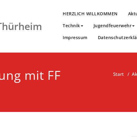
HERZLICH WILLKOMMEN
Akt
 Thürheim
Technik
Jugendfeuerwehr
Impressum
Datenschutzerkl
ung mit FF
Start
/
Ak