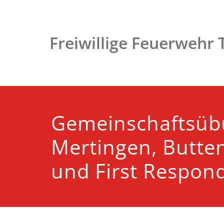
Zum
Inhalt
springen
Freiwillige Feuerwehr
Gemeinschaftsüb
Mertingen, Butte
und First Respon