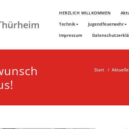
HERZLICH WILLKOMMEN
Akt
 Thürheim
Technik
Jugendfeuerwehr
Impressum
Datenschutzerkl
kwunsch
Start
/
Aktuelle
us!