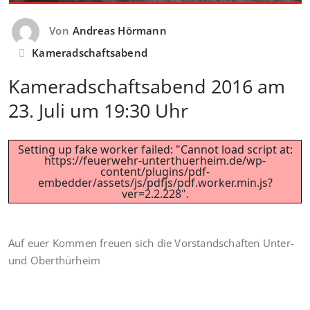
Von
Andreas Hörmann
Kameradschaftsabend
Kameradschaftsabend 2016 am
23. Juli um 19:30 Uhr
Setting up fake worker failed: "Cannot load script at:
https://feuerwehr-unterthuerheim.de/wp-
content/plugins/pdf-
embedder/assets/js/pdfjs/pdf.worker.min.js?
ver=2.2.228".
Auf euer Kommen freuen sich die Vorstandschaften Unter-
und Oberthürheim