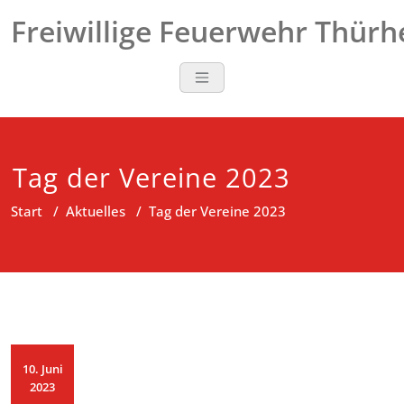
Zum
Freiwillige Feuerwehr Thür
Inhalt
springen
Tag der Vereine 2023
Start
/
Aktuelles
/
Tag der Vereine 2023
10. Juni
2023