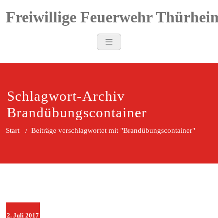
Zum
Freiwillige Feuerwehr Thürhei
Inhalt
springen
Schlagwort-Archiv
Brandübungscontainer
Start
/
Beiträge verschlagwortet mit "Brandübungscontainer"
2. Juli 2017