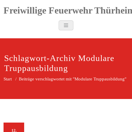
Zum
Freiwillige Feuerwehr Thürhei
Inhalt
springen
Schlagwort-Archiv Modulare
Truppausbildung
Start
/
Beiträge verschlagwortet mit "Modulare Truppausbildung"
12.