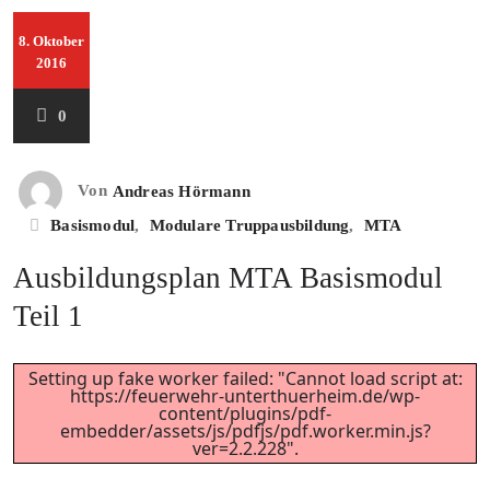
8. Oktober
2016
0
Von
Andreas Hörmann
Basismodul
,
Modulare Truppausbildung
,
MTA
Ausbildungsplan MTA Basismodul
Teil 1
Setting up fake worker failed: "Cannot load script at:
https://feuerwehr-unterthuerheim.de/wp-
content/plugins/pdf-
embedder/assets/js/pdfjs/pdf.worker.min.js?
ver=2.2.228".