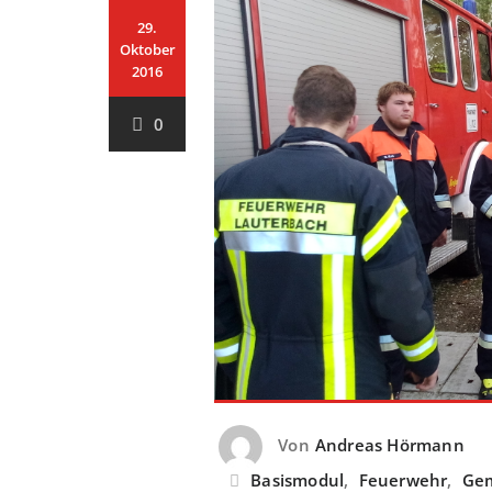
29.
Oktober
2016
0
Von
Andreas Hörmann
Basismodul
,
Feuerwehr
,
Gem