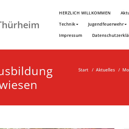
HERZLICH WILLKOMMEN
Akt
 Thürheim
Technik
Jugendfeuerwehr
Impressum
Datenschutzerkl
usbildung
Start
/
Aktuelles
/
Mo
wiesen