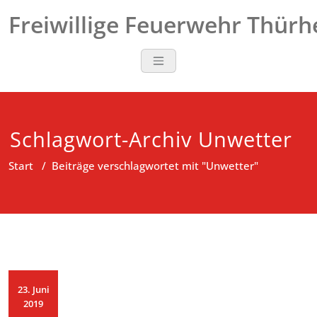
Zum
Freiwillige Feuerwehr Thür
Inhalt
springen
Schlagwort-Archiv Unwetter
Start
/
Beiträge verschlagwortet mit "Unwetter"
23. Juni
2019