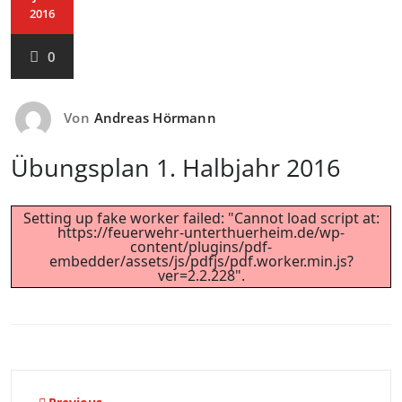
2016
0
Von
Andreas Hörmann
Übungsplan 1. Halbjahr 2016
Setting up fake worker failed: "Cannot load script at:
https://feuerwehr-unterthuerheim.de/wp-
content/plugins/pdf-
embedder/assets/js/pdfjs/pdf.worker.min.js?
ver=2.2.228".