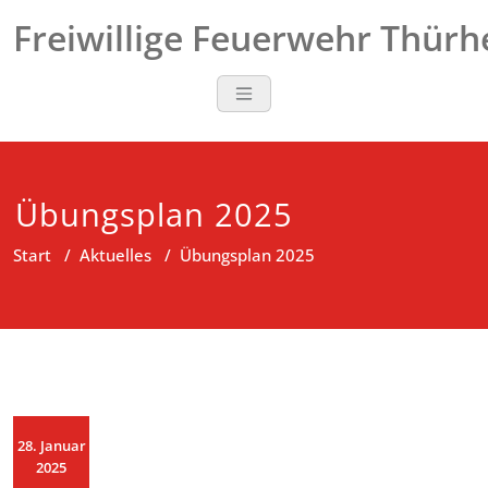
Zum
Freiwillige Feuerwehr Thür
Inhalt
springen
Übungsplan 2025
Start
/
Aktuelles
/
Übungsplan 2025
28. Januar
2025