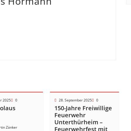
as Hörmann
er 2025
0
28. September 2025
0
kolaus
150-Jahre Freiwillige
!
Feuerwehr
Unterthürheim –
tin Zänker
Feuerwehrfest mit