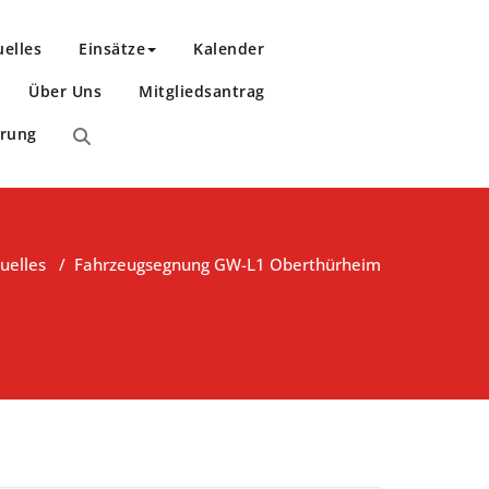
uelles
Einsätze
Kalender
Über Uns
Mitgliedsantrag
ärung
uelles
/
Fahrzeugsegnung GW-L1 Oberthürheim