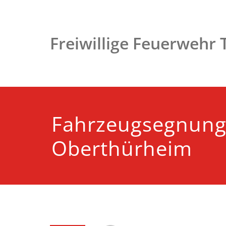
Zum
Inhalt
springen
Freiwillige Feuerwehr
Fahrzeugsegnun
Oberthürheim