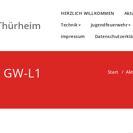
HERZLICH WILLKOMMEN
Akt
 Thürheim
Technik
Jugendfeuerwehr
Impressum
Datenschutzerkl
g GW-L1
Start
/
Akt